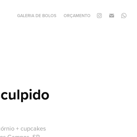
GALERIA DE BOLOS
ORÇAMENTO
culpido 
córnio + cupcakes
os Campos, SP.