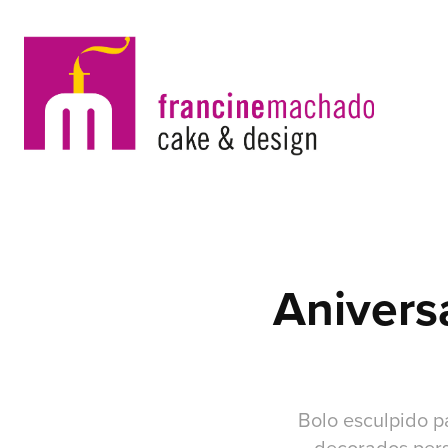
Aniversá
Bolo esculpido p
decorados per