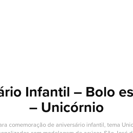
rio Infantil – Bolo es
– Unicórnio
ara comemoração de aniversário infantil, tema Uni
sonalizados com modelagem de açúcar. São José d