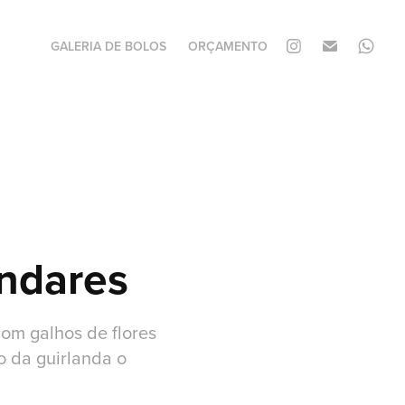
GALERIA DE BOLOS
ORÇAMENTO
ndares
om galhos de flores
o da guirlanda o