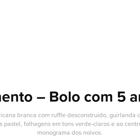
ento – Bolo com 5 a
icana branca com ruffle desconstruído, guirlanda c
s pastel, folhagens em tons verde-claros e ao centr
monograma dos noivos.